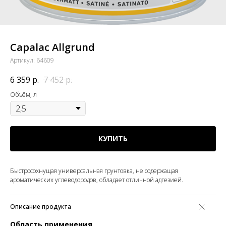
Capalac Allgrund
Артикул:
64609
6 359
р.
7 452
р.
Объём, л
КУПИТЬ
Быстросохнущая универсальная грунтовка, не содержащая
ароматических углеводородов, обладает отличной адгезией.
Описание продукта
Область применения