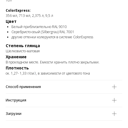
10л
ColorExpress:
356 мл, 713 мл, 2,375 л, 9,5 л
Цвет
Белый приблизительно RAL 9010
Серебристо-сеый (Silbergrau) RAL 7001
другие оттенки колеруются в системе ColorExpress
Степень глянца
Шелковисто-матовая
Хранение
В прохладном месте. Емкости хранить плотно закрытыми.
Плотность
ок. 1,27- 1,33 г/см
3
, в зависимости от цветового тона
Способ применения
Инструкция
Загрузки