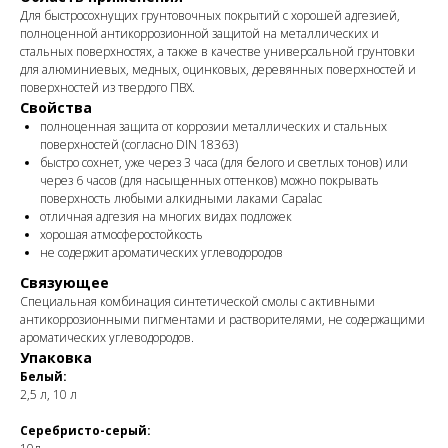
Для быстросохнущих грунтовочных покрытий с хорошей адгезией,
полноценной антикоррозионной защитой на металлических и
стальных поверхностях, а также в качестве универсальной грунтовки
для алюминиевых, медных, оцинковых, деревянных поверхностей и
поверхностей из твердого ПВХ.
Свойства
полноценная защита от коррозии металлических и стальных
поверхностей (согласно DIN 18363)
быстро сохнет, уже через 3 часа (для белого и светлых тонов) или
через 6 часов (для насыщенных оттенков) можно покрывать
поверхность любыми алкидными лаками Capalac
отличная адгезия на многих видах подложек
хорошая атмосферостойкость
не содержит ароматических углеводородов
Связующее
Специальная комбинация синтетической смолы с активными
антикоррозионными пигментами и растворителями, не содержащими
ароматических углеводородов.
Упаковка
Белый:
2,5 л, 10 л
Серебристо-серый: