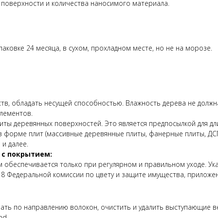
й поверхности и количества наносимого материала.
аковке 24 месяца, в сухом, прохладном месте, но не на морозе.
тв, обладать несущей способностью. Влажность дерева не должн
лементов.
ты деревянных поверхностей. Это является предпосылкой для дл
в форме плит (массивные деревянные плиты, фанерные плиты, ДС
 и далее.
 с покрытием:
 обеспечивается только при регулярном и правильном уходе. Ука
8 Федеральной комиссии по цвету и защите имущества, приложен
ть по направлению волокон, очистить и удалить выступающие ве
nd.