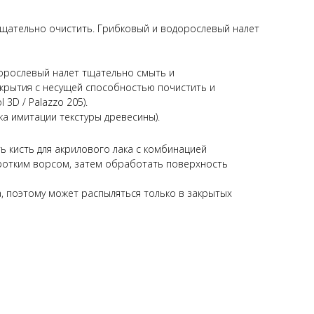
щательно очистить. Грибковый и водорослевый налет
орослевый налет тщательно смыть и
окрытия с несущей способностью почистить и
3D / Palazzo 205).
а имитации текстуры древесины).
 кисть для акрилового лака с комбинацией
оротким ворсом, затем обработать поверхность
, поэтому может распыляться только в закрытых