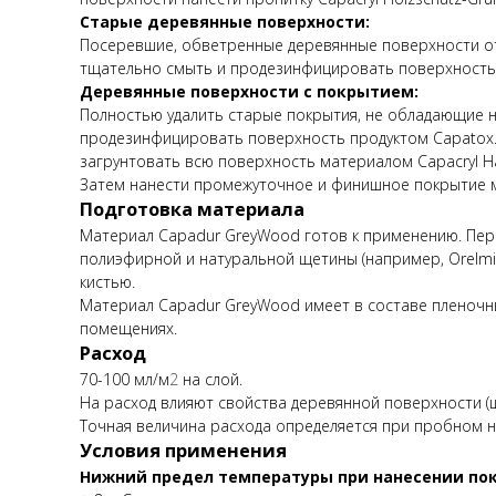
Старые деревянные поверхности:
Посеревшие, обветренные деревянные поверхности от
тщательно смыть и продезинфицировать поверхность п
Деревянные поверхности с покрытием:
Полностью удалить старые покрытия, не обладающие 
продезинфицировать поверхность продуктом Capatox. 
загрунтовать всю поверхность материалом Capacryl Ha
Затем нанести промежуточное и финишное покрытие м
Подготовка материала
Материал Capadur GreyWood готов к применению. Пере
полиэфирной и натуральной щетины (например, Orelmi
кистью.
Материал Capadur GreyWood имеет в составе пленочны
помещениях.
Расход
70-100 мл/м
2
на слой.
На расход влияют свойства деревянной поверхности (ш
Точная величина расхода определяется при пробном н
Условия применения
Нижний предел температуры при нанесении по