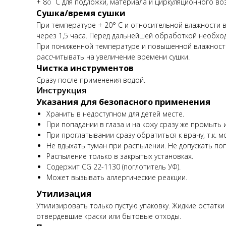
+ 8
о
С для подложки, материала и циркуляционного воз
Сушка/время сушки
При температуре + 20° C и относительной влажности 
через 1,5 часа. Перед дальнейшей обработкой необхо
При пониженной температуре и повышенной влажности 
рассчитывать на увеличение времени сушки.
Чистка инструментов
Сразу после применения водой.
Инструкция
Указания для безопасного применения
Хранить в недоступном для детей месте.
При попадании в глаза и на кожу сразу же промыть 
При проглатывании сразу обратиться к врачу, т.к.
Не вдыхать туман при распылении. Не допускать по
Распыление только в закрытых установках.
Содержит CG 22-1130 (поглотитель УФ).
Может вызывать аллергические реакции.
Утилизация
Утилизировать только пустую упаковку. Жидкие остатки
отвердевшие краски или бытовые отходы.