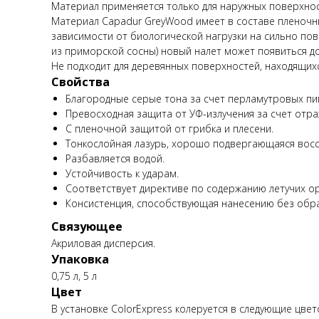
Материал применяется только для наружных поверхност
Материал Capadur GreyWood имеет в составе пленочн
зависимости от биологической нагрузки на сильно пов
из приморской сосны) новый налет может появиться до
Не подходит для деревянных поверхностей, находящихс
Свойства
Благородные серые тона за счет перламутровых пи
Превосходная защита от УФ-излучения за счет отр
С пленочной защитой от грибка и плесени.
Тонкослойная лазурь, хорошо подвергающаяся вос
Разбавляется водой.
Устойчивость к ударам.
Соответствует директиве по содержанию летучих ор
Консистенция, способствующая нанесению без обра
Связующее
Акриловая дисперсия.
Упаковка
0,75 л, 5 л
Цвет
В установке ColorExpress колеруется в следующие цветовы