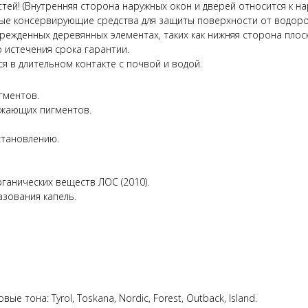
ей! (Внутренняя сторона наружных окон и дверей относится к н
ые консервирующие средства для защиты поверхности от водорос
режденных деревянных элементах, таких как нижняя сторона пло
 истечения срока гарантии.
я в длительном контакте с почвой и водой.
гментов.
ажающих пигментов.
становлению.
ганических веществ ЛОС (2010).
зования капель.
е тона: Tyrol, Toskana, Nordic, Forest, Outback, Island.