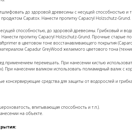
шлифовать до здоровой древесины с несущей способностью и т
родуктом Capatox. Нанести пропитку Capacryl Holzschutz-Grund.
несущей способностью, до здоровой древесины. Грибковый и вод
Нанести пропитку Capacryl Holzschutz-Grund. Прочные старые п
ftprimer в цветовом тоне восстанавливающего покрытия (Caparol 
атериалом Capadur GreyWood желаемого цветового тона (техник
д применением перемешать. При нанесении кистью использовать
x). При нанесении валиком использовать полиамидный валик с к
е консервирующие средства для защиты от водорослей и грибка
ероховатость, впитывающая способность и т.п.).
анесении на объекте.
крытия: