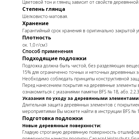
Цветовой тон и глянец зависит от свойств деревянно
Степень глянца
Шелковисто-матовая.
Хранение
Гарантийный срок хранения в оригинально закрытой уп
Плотность
ок. 1,0 г/см
3
Способ применения
Подходящие подложки
Подложка должна быть чистой, без разделяющих вещес
15% для ограниченно точных и неточных деревянных э
Необходимо соблюдать принципы конструктивной защи
Перед нанесением покрытия на деревянные элементы 
ознакомиться с указаниями памятки BFS № 18, абз. 2.2.3
Указания по уходу за деревянными элементами
Длительная защита деревянных элементов с покрытием
мероприятиями Вы можете найти в инструкции BFS № 1
Подготовка подложки
Новые деревянные поверхности:
Гладкую строганую деревянную поверхность отшлифова
поверхности нанести пропитку Capacryl Holzschutz-Gru