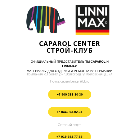
CAPAROL CENTER
СТРОЙ-КЛУБ
ОФИЦИАЛЬНЫЙ ПРЕДСТАВИТЕЛЬ
ТМ CAPAROL
И
LINNIMAX
МАТЕРИАЛЫ ДЛЯ ОТДЕЛКИ И РЕМОНТА ИЗ ГЕРМАНИИ
Компания «Строй-Клуб» г.Волгоград, ул.Козловская, д.37А
Почта: caparolcenter@bk.ru
+7 909 383-30-30
+7 8442 93-02-31
Оптовый отдел
+7 919 984-77-85