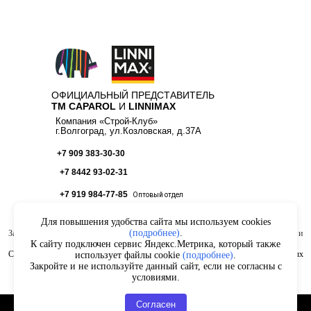
ОФИЦИАЛЬНЫЙ ПРЕДСТАВИТЕЛЬ
ТМ CAPAROL
И
LINNIMAX
Компания «Строй-Клуб»
г.Волгоград, ул.Козловская, д.37А
+7 909 383-30-30
+7 8442 93-02-31
+7 919 984-77-85
Оптовый отдел
Для повышения удобства сайта мы используем cookies
(подробнее)
.
Заполняя любые формы на данном сайте вы подтверждаете свое совершеннолетие и
соглашаетесь на обработку персональных данных в соответствии с
Условиями.
К сайту подключен сервис Яндекс.Метрика, который также
Согласие на обработку данных Яндекс.Метрика
|
Политика обработки персональных
использует файлы cookie
(подробнее)
.
данных
Закройте и не используйте данный сайт, если не согласны с
Закройте и не используйте данный сайт, если не согласны с условиями.
условиями.
Согласен