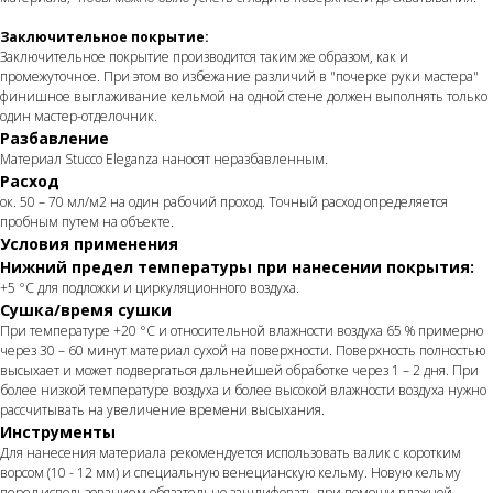
Заключительное покрытие:
Заключительное покрытие производится таким же образом, как и
промежуточное. При этом во избежание различий в "почерке руки мастера"
финишное выглаживание кельмой на одной стене должен выполнять только
один мастер-отделочник.
Разбавление
Материал Stucco Eleganza наносят неразбавленным.
Расход
ок. 50 – 70 мл/м2 на один рабочий проход. Точный расход определяется
пробным путем на объекте.
Условия применения
Нижний предел температуры при нанесении покрытия:
+5 °C для подложки и циркуляционного воздуха.
Сушка/время сушки
При температуре +20 °C и относительной влажности воздуха 65 % примерно
через 30 – 60 минут материал сухой на поверхности. Поверхность полностью
высыхает и может подвергаться дальнейшей обработке через 1 – 2 дня. При
более низкой температуре воздуха и более высокой влажности воздуха нужно
рассчитывать на увеличение времени высыхания.
Инструменты
Для нанесения материала рекомендуется использовать валик с коротким
ворсом (10 - 12 мм) и специальную венецианскую кельму. Новую кельму
перед использованием обязательно зашлифовать при помощи влажной