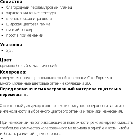
Свойства
благородный перламутровый глянец
характерная тонкая текстура
впечатляющая игра цвета
широкая цветовая гамма
низкий расход
прост в применении
Упаковка
2,5 л
Цвет
кремово-белый металлический
Колеровка:
колеруется c помощью компьютерной колеровки ColorExpress в
многочисленные цветовые оттенки коллекции 3D.
Перед применением колерованный материал тщательно
перемешать.
Характерный для декоративных техник рисунок поверхности зависит от
интенсивности выбранного цветового оттенка и техники нанесения.
При нанесении на соприкасающиеся поверхности рекомендуется смешать
требуемое количество колерованного материала в одной емкости, чтобы
избежать различий цветового тона.