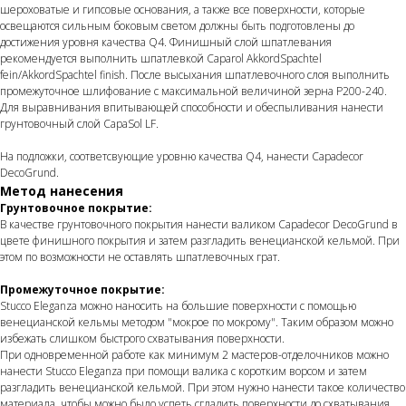
шероховатые и гипсовые основания, а также все поверхности, которые
освещаются сильным боковым светом должны быть подготовлены до
достижения уровня качества Q4. Финишный слой шпатлевания
рекомендуется выполнить шпатлевкой Caparol AkkordSpachtel
fein/AkkordSpachtel finish. После высыхания шпатлевочного слоя выполнить
промежуточное шлифование с максимальной величиной зерна P200-240.
Для выравнивания впитывающей способности и обеспыливания нанести
грунтовочный слой CapaSol LF.
На подложки, соответсвующие уровню качества Q4, нанести Capadecor
DecoGrund.
Метод нанесения
Грунтовочное покрытие:
В качестве грунтовочного покрытия нанести валиком Capadecor DecoGrund в
цвете финишного покрытия и затем разгладить венецианской кельмой. При
этом по возможности не оставлять шпатлевочных грат.
Промежуточное покрытие:
Stucco Eleganza можно наносить на большие поверхности с помощью
венецианской кельмы методом "мокрое по мокрому". Таким образом можно
избежать слишком быстрого схватывания поверхности.
При одновременной работе как минимум 2 мастеров-отделочников можно
нанести Stucco Eleganza при помощи валика с коротким ворсом и затем
разгладить венецианской кельмой. При этом нужно нанести такое количество
материала, чтобы можно было успеть сгладить поверхности до схватывания.