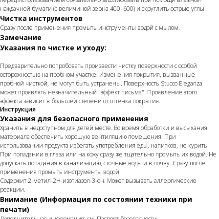
наждачной бумаги (с величиной зерна 400–600) и скруглить острые углы.
Чистка инструментов
Сразу после применения промыть инструменты водой с мылом.
Замечание
Указания по чистке и уходу:
Предварительно попробовать произвести чистку поверхности с особой
осторожностью на пробном участке. Изменения покрытия, вызванные
пробной чисткой, не могут быть устранены. Поверхность Stucco Eleganza
может проявлять незначительный "эффект письма". Проявление этого
эффекта зависит в большей степени от оттенка покрытия.
Инструкция
Указания для безопасного применения
Хранить в недоступном для детей месте. Во время обработки и высыхания
материала обеспечить хорошую вентиляцию помещения. При
использовании продукта избегать употребления еды, напитков, не курить.
При попадании в глаза или на кожу сразу же тщательно промыть их водой. Не
допускать попадания в канализацию, сточные воды и в почву. Сразу после
применения промыть инструменты водой.
Содержит 2-метил-2Н-изотиазол-3-он. Может вызывать аллергические
реакции.
Внимание (Информация по состоянии техники при
печати)
Дополнительная информация: см. Паспорт безопасности