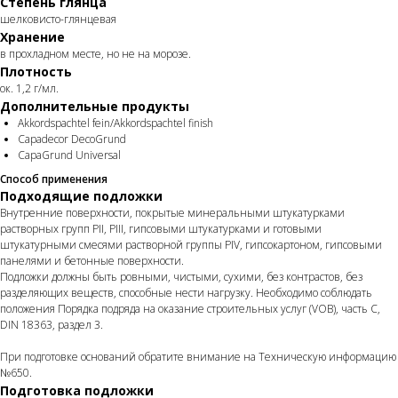
Степень глянца
шелковисто-глянцевая
Хранение
в прохладном месте, но не на морозе.
Плотность
ок. 1,2 г/мл.
Дополнительные продукты
Akkordspachtel fein/Akkordspachtel finish
Capadecor DecoGrund
CapaGrund Universal
Способ применения
Подходящие подложки
Внутренние поверхности, покрытые минеральными штукатурками
растворных групп PII, PIII, гипсовыми штукатурками и готовыми
штукатурными смесями растворной группы PIV, гипсокартоном, гипсовыми
панелями и бетонные поверхности.
Подложки должны быть ровными, чистыми, сухими, без контрастов, без
разделяющих веществ, способные нести нагрузку. Необходимо соблюдать
положения Порядка подряда на оказание строительных услуг (VOB), часть C,
DIN 18363, раздел 3.
При подготовке оснований обратите внимание на Техническую информацию
№650.
Подготовка подложки