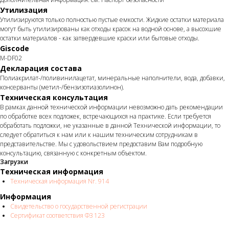
Утилизация
Утилизируются только полностью пустые емкости. Жидкие остатки материала
могут быть утилизированы как отходы красок на водной основе, а высохшие
остатки материалов - как затвердевшие краски или бытовые отходы.
Giscode
M-DF02
Декларация состава
Полиакрилат-/поливинилацетат, минеральные наполнители, вода, добавки,
консерванты (метил-/бензизотиазолинон).
Техническая консультация
В рамках данной технической информации невозможно дать рекомендации
по обработке всех подложек, встречающихся на практике. Если требуется
обработать подложки, не указанные в данной Технической информации, то
следует обратиться к нам или к нашим техническим сотрудникам в
представительстве. Мы с удовольствием предоставим Вам подробную
консультацию, связанную с конкретным объектом.
Загрузки
Техническая информация
Техническая информация Nr. 914
Информация
Свидетельство о государственной регистрации
Сертификат соответствия ФЗ 123