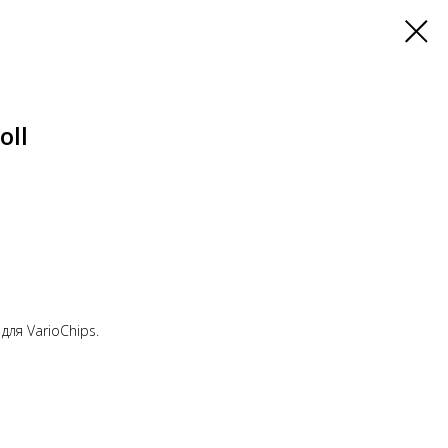
oll
ля VarioChips.