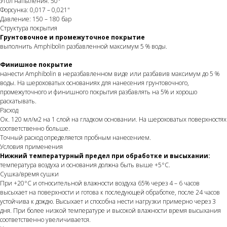
Угол напыления: 50°
Форсунка: 0,017 – 0,021"
Давление: 150 – 180 бар
Структура покрытия
Грунтовочное и промежуточное покрытие
выполнить Amphibolin разбавленной максимум 5 % воды.
Финишное покрытие
нанести Amphibolin в неразбавленном виде или разбавив максимум до 5 %
воды. На шероховатых основаниях для нанесения грунтовочного,
промежуточного и финишного покрытия разбавлять на 5% и хорошо
раскатывать.
Расход
Ок. 120 мл/м2 на 1 слой на гладком основании. На шероховатых поверхностях
соответственно больше.
Точный расход определяется пробным нанесением.
Условия применения
Нижний температурный предел при обработке и высыхании:
температура воздуха и основания должна быть выше +5°C.
Сушка/время сушки
При +20°C и относительной влажности воздуха 65% через 4 – 6 часов
высыхает на поверхности и готова к последующей обработке, после 24 часов
устойчива к дождю. Высыхает и способна нести нагрузки примерно через 3
дня. При более низкой температуре и высокой влажности время высыхания
соответственно увеличивается.