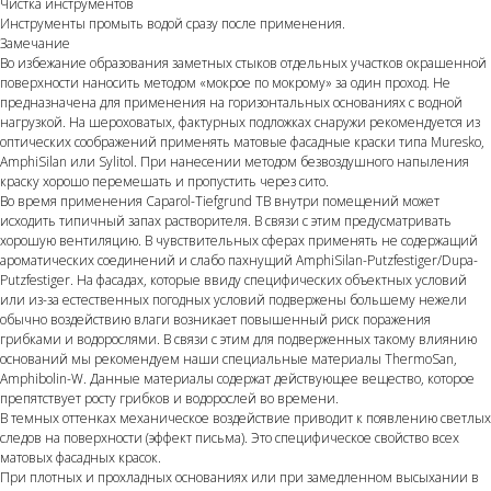
Чистка инструментов
Инструменты промыть водой сразу после применения.
Замечание
Во избежание образования заметных стыков отдельных участков окрашенной
поверхности наносить методом «мокрое по мокрому» за один проход. Не
предназначена для применения на горизонтальных основаниях с водной
нагрузкой. На шероховатых, фактурных подложках снаружи рекомендуется из
оптических соображений применять матовые фасадные краски типа Muresko,
AmphiSilan или Sylitol. При нанесении методом безвоздушного напыления
краску хорошо перемешать и пропустить через сито.
Во время применения Caparol-Tiefgrund TB внутри помещений может
исходить типичный запах растворителя. В связи с этим предусматривать
хорошую вентиляцию. В чувствительных сферах применять не содержащий
ароматических соединений и слабо пахнущий AmphiSilan-Putz­festiger/Dupa-
Putzfestiger. На фасадах, которые ввиду специфических объектных условий
или из-за естественных погодных условий подвержены большему нежели
обычно воздействию влаги возникает повышенный риск поражения
грибками и водорослями. В связи с этим для подверженных такому влиянию
оснований мы рекомендуем наши специальные материалы ThermoSan,
Amphibolin-W. Данные материалы содержат действующее вещество, которое
препятствует росту грибков и водорослей во времени.
В темных оттенках механическое воздействие приводит к появлению светлых
следов на поверхности (эффект письма). Это специфическое свойство всех
матовых фасадных красок.
При плотных и прохладных основаниях или при замедленном высыхании в