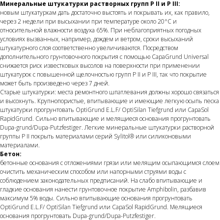
Минеральные штукатурки растворных групп P II и P III:
новым штукатуркам дать достаточно выстоять и покрывать их, как правило,
через 2 недели при высыхании при температуре около 20°C и
относительной влажности воздуха 65%. При неблагоприятных погодных
условиях вызванных, например, дождем и ветром, сроки высыханий
штукатурного слоя соответственно увеличиваются. Посредством
дополнительного грунтовочного покрытия с помощью CapaGrund Universal
снижается риск известковых высолов на поверхности при применении
штукатурок с повышенной щелочностью групп P II и P III, так что покрытие
может быть произведено через 7 дней.
Старые штукатурки: места ремонтного шпатлевания должны хорошо связаться
и высохнуть. Крупнопористые, впитывающие и имеющие легкую осыпь песка
штукатурки прогрунтовать OptiGrund E.L.F/ OptiSilan Tiefgrund или CapaSol
RapidGrund. Сильно впитывающие и мелящиеся основания прогрунтовать
Dupa-grund/Dupa-Putzfestiger. Легкие минеральные штукатурки растворной
группы P II покрыть материалами серий Sylitol® или силиконовыми
материалами.
Бетон:
бетонные основания с отложениями грязи или мелящим осыпающимся слоем
очистить механическим способом или напорными струями воды с
соблюдением законодательных предписаний. На слабо впитывающие и
гладкие основания нанести грунтовочное покрытие Amphibolin, разбавив
максимум 5% воды. Сильно впитывающие основания прогрунтовать
OptiGrund E.L.F/ OptiSilan Tiefgrund или CapaSol RapidGrund. Мелящиеся
основания прогрунтовать Dupa-grund/Dupa-Putzfestiger.