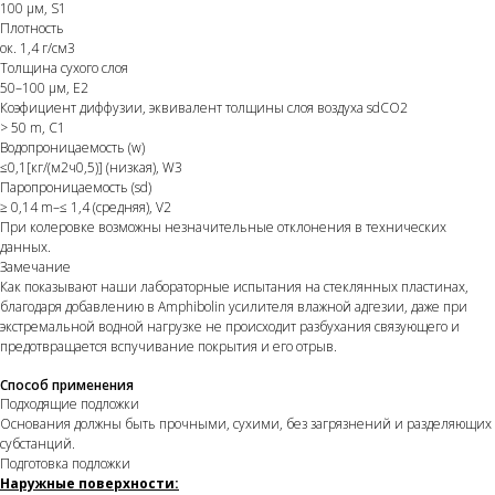
100 µм, S1
Плотность
ок. 1,4 г/см3
Толщина сухого слоя
50–100 µм, E2
Коэфициент диффузии, эквивалент толщины слоя воздуха sdСО2
> 50 m, C1
Водопроницаемость (w)
≤0,1[кг/(м2ч0,5)] (низкая), W3
Паропроницаемость (sd)
≥ 0,14 m–≤ 1,4 (средняя), V2
При колеровке возможны незначительные отклонения в технических
данных.
Замечание
Как показывают наши лабораторные испытания на стеклянных пластинах,
благодаря добавлению в Amphibolin усилителя влажной адгезии, даже при
экстремальной водной нагрузке не происходит разбухания связующего и
предотвращается вспучивание покрытия и его отрыв.
Способ применения
Подходящие подложки
Основания должны быть прочными, сухими, без загрязнений и разделяющих
субстанций.
Подготовка подложки
Наружные поверхности: