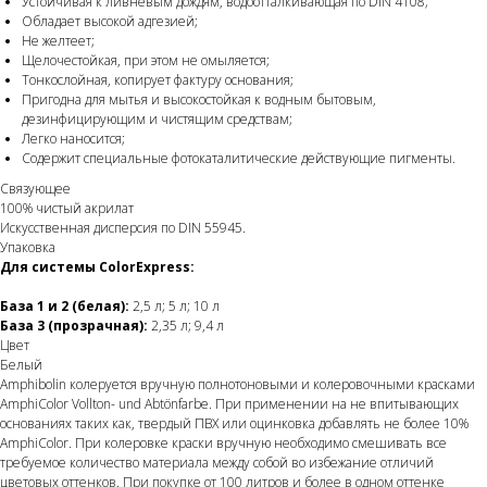
Устойчивая к ливневым дождям, водоотталкивающая по DIN 4108;
Обладает высокой адгезией;
Не желтеет;
Щелочестойкая, при этом не омыляется;
Тонкослойная, копирует фактуру основания;
Пригодна для мытья и высокостойкая к водным бытовым,
дезинфицирующим и чистящим средствам;
Легко наносится;
Содержит специальные фотокаталитические действующие пигменты.
Связующее
100% чистый акрилат
Искусственная дисперсия по DIN 55945.
Упаковка
Для системы ColorExpress:
База 1 и 2 (белая):
2,5 л; 5 л; 10 л
База 3 (прозрачная):
2,35 л; 9,4 л
Цвет
Белый
Amphibolin колеруется вручную полнотоновыми и колеровочными красками
AmphiColor Vollton- und Abtönfarbe. При применении на не впитывающих
основаниях таких как, твердый ПВХ или оцинковка добавлять не более 10%
AmphiColor. При колеровке краски вручную необходимо смешивать все
требуемое количество материала между собой во избежание отличий
цветовых оттенков. При покупке от 100 литров и более в одном оттенке