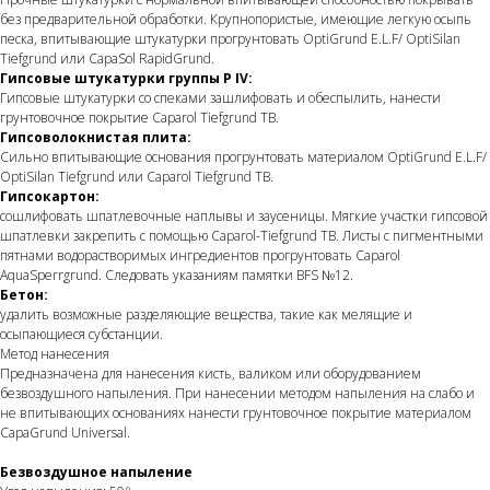
без предварительной обработки. Крупнопористые, имеющие легкую осыпь
песка, впитывающие штукатурки прогрунтовать OptiGrund E.L.F/ OptiSilan
Tiefgrund или CapaSol RapidGrund.
Гипсовые штукатурки группы P IV:
Гипсовые штукатурки со спеками зашлифовать и обеспылить, нанести
грунтовочное покрытие Caparol Tiefgrund TB.
Гипсоволокнистая плита:
Сильно впитывающие основания прогрунтовать материалом OptiGrund E.L.F/
OptiSilan Tiefgrund или Caparol Tief­grund TB.
Гипсокартон:
сошлифовать шпатлевочные наплывы и заусеницы. Мягкие участки гипсовой
шпатлевки закрепить с помощью Caparol-Tiefgrund TB. Листы с пигментными
пятнами водорастворимых ингредиентов прогрунтовать Caparol
AquaSperrgrund. Следовать указаниям памятки BFS №12.
Бетон:
удалить возможные разделяющие вещества, такие как мелящие и
осыпающиеся субстанции.
Метод нанесения
Предназначена для нанесения кисть, валиком или оборудованием
безвоздушного напыления. При нанесении методом напыления на слабо и
не впитывающих основаниях нанести грунтовочное покрытие материалом
CapaGrund Universal.
Безвоздушное напыление