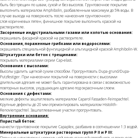
быть без трещин по швам, сухой и без высолов. Грунтовочное покрытие
выполнить материалом Amphibolin, разбавленным максимум до 5% воды. В
случае выхода на поверхность после нанесения грунтовочного
слоя коричневых пятен, финишное покрытие выполнить краской на
растворителе.
Засоренные индустриальными газами или копотью основания:
окрашивать фасадной краской на растворителе.
Основания, пораженные грибками или водорослями:
окрашивать специальной фунгицидной и альгицидной краской Amphibolin-W.
Штукатурки или бетон с трещинами:
покрывать материалами серии Cap-elast.
Основания с высолами:
Высолы удалить щеткой сухим способом. Прогрунтовать Dupa-grund/Dupa-
Putzfestiger. При нанесении покрытий на поверхности с высолами
длительная адгезия не может быть гарантирована в связи с возможностью
повторных высолов, ухудшающих адгезию под окрасочным слоем.
Основания с дефектами:
мелкие дефекты зашпатлевать материалом Caparol Fassaden-Feinspachtel.
Крупные дефекты до 20 мм отремонтировать материалом Histolith-
Renovierspachtel. Зашпатлеванные участки прогрунтовать.
Внутренние основания:
Пористый бетон:
нанести грунтовочное покрытие Capaplex, разбавив в соотношении 1:3 водой.
Минеральные штукатурки растворных групп P II и P III:
Прочные штукатурки с нормальной впитывающей способностью покрывать