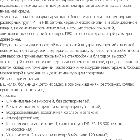
подложках с высоким защитным действием против агрессивных факторов
внешней среды.
Универсальная краска для наружных работ на минеральных штукатурках
растворных групп P II и P III, бетона, керамического кирпича и облицовочной
кладки, цементно-волокнистых плит, несущих старых покрытий,
оцинкованных оснований, твердого ПВХ, не строго сохраняющей размеры
древесины.
Предназначена для износостойких покрытий внутри помещений с высокой
поверхностной нагрузкой, подчеркивающих фактуру покрытий, в особенности
для высоконагружаемых покрытий на стеклообоях, а благодаря высокой
отражающей способности света для слабоосвещенных коридоров, лестничных
клеток, складских помещений, мастерских и низкоуровневых гаражей. Хорошо
моется водой и устойчива к дезинфицирующим средствам.
Область применения
В школах, больницах, детских садах, в офисных зданиях, ресторанах, холлах,
крытых автостоянках и т.д.
Свойства
С минимальной эмиссией, без растворителей;
Без активных мелящихся и матирующих субстанций;
Водоразбавляемая, экологичная, со слабым запахом;
Атмосферостойкая;
Класс влажного исстирания 1, соответствует DIN EN 13 300: очень
износостойкая;
Укрывистость 2 класса при выходе 8 м2/л или 120 мл/м2;