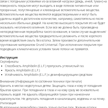
связи с погодными условиями из-за влажной нагрузки (дождь, иней, туман) на
поверхность покрытия могут выходить в виде потеков пигментные или
прозрачные, полуглянцевые и клеевидные вспомогательные вещества.
Вспомогательные вещества являются водорастворимыми и могут быть
удалены водой в достаточном количестве, например, самостоятельно после
нескольких обильных дождей. На качество высохшего покрытия это не будет
оказывать негативного влияния. Если все же должна быть произведена
непосредственная переработка такого основания, в таком случае выделения/
вспомогательные вещества предварительно увлажнить и после короткого
время воздействия смыть без остатка. Затем произвести дополнительное
грунтование материалом Grund Universal. При исполнении покрытия при
подходящих климатических условиях такие потеки не проявятся.
Инструкция
Сертификаты
Способность Amphibolin (E.L.F.) пропускать углекислый газ.
Яркость Amphibolin (E.L.F.)
Устойчивость Amphibolin (E.L.F.) к дезинфицирующим средствам
Внимание (Информация по состоянии техники при печати)
Хранить в местах недоступных детям. Защищать глаза и кожу от попадания
брызгав краски. При попадании в глаза и на кожу сразу же основательно
промыть водой. Не вдыхать образующийся туман при нанесении
краскопультом. Не допускать попадания в канализацию, водоемы и на почву.
Утилизация
Во вторичную переработку сдавать только пустую тару. Жидкие остатки