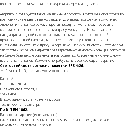
возможна поставка материала заводской колеровки под заказ.
Amphibolin колеруется также машинным способом в системе ColorExpress во
все популярные цветовые коллекции. Для предотвращения возможных
отклонений оттенков рекомендуется перед применением проверять
материал на точность соответствия требуемому тону. На основаниях
находящихся в одной плоскости применять материал только одной
производственной партии (см. номер партии на упаковке). Сочным
интенсивным оттенкам присуща ограниченная укрывистость. Поэтому при
таких оттенках рекомендуется предварительно наносить кроющее покрытие
на белой базе заколерованной в наиболее приближенный к финишному
пастельный оттенок. Возможно потребуется второе кроющее покрытие.
Светостойкость согласно памятки BFS №26:
Группа: 1 – 3, в зависимости от оттенка
Класс: A
Степень глянца
Шелковисто-матовая, G2
Хранение
В прохладном месте, но не на морозе.
Технические параметры
По DIN EN 1062:
Влажное истирание (истираемость)
Класс 1 (высший) по DIN EN 13300: < 5 µм при 200 проходах щеткой.
Максимальная величина зерна