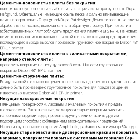
Цементно-волокнистые плиты без покрытия:
поверхностно уплотненные слабо впитывающие листы прогрунтовать Dupa-
Haftgrund. Обветшалые, имеющие осыпь песка и сильно впитывающие
плиты прогрунтовать Dupa-grund/Dupa-Putzfestiger. Демонтированные плиты
обработать полностью, включая канты и обратную сторону. При покрытии
асбестоцементных плит соблюдать предписания памятки BFS №14. На новых
цементно-волокнистых плитах с высокой щелочностью для предотвращения
последующего выхода высолов произвести грунтовочное покрытие Disbon 481
EP-Uniprimer.
Цементно-волокнистые плиты с силикатными покрытиями,
например стекло-плиты:
проверить покрытие на несущую способность. Нанести грунтовочное
покрытие Disbon 481 EP-Uniprimer.
Цементно-стружечные плиты:
Ввиду высокой щелочности цементно-связанных древесно-стружечных плит
должно быть произведено грунтовочное покрытие для предотвращения
известковых высолов Disbon 481 EP-Uniprimer.
Несущие лакокрасочные покрытия:
Глянцевым поверхностям, лаковым и эмалевым покрытиям придать
шероховатость. Загрязненные, мелящиеся старые покрытия очистить
напорными струями воды, промыть вручную или очистить другим
подходящим способом с соблюдением законодательных предписаний.
Нанести грунтовочное покрытие Amphibolin, разбавив максимум до 5% воды.
Несущие старые эластичные дисперсионные краски и покрытия,
например, поверхности покрытые системами материалов Cap-