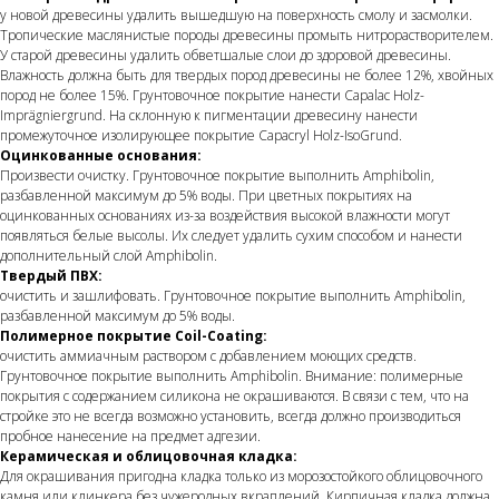
у новой древесины удалить вышедшую на поверхность смолу и засмолки.
Тропические маслянистые породы древесины промыть нитрорастворителем.
У старой древесины удалить обветшалые слои до здоровой древесины.
Влажность должна быть для твердых пород древесины не более 12%, хвойных
пород не более 15%. Грунтовочное покрытие нанести Capalac Holz-
Imprägniergrund. На склонную к пигментации древесину нанести
промежуточное изолирующее покрытие Capacryl Holz-IsoGrund.
Оцинкованные основания:
Произвести очистку. Грунтовочное покрытие выполнить Amphibolin,
разбавленной максимум до 5% воды. При цветных покрытиях на
оцинкованных основаниях из-за воздействия высокой влажности могут
появляться белые высолы. Их следует удалить сухим способом и нанести
дополнительный слой Amphibolin.
Твердый ПВХ:
очистить и зашлифовать. Грунтовочное покрытие выполнить Amphibolin,
разбавленной максимум до 5% воды.
Полимерное покрытие Coil-Coating:
очистить аммиачным раствором с добавлением моющих средств.
Грунтовочное покрытие выполнить Amphibolin. Внимание: полимерные
покрытия с содержанием силикона не окрашиваются. В связи с тем, что на
стройке это не всегда возможно установить, всегда должно производиться
пробное нанесение на предмет адгезии.
Керамическая и облицовочная кладка:
Для окрашивания пригодна кладка только из морозостойкого облицовочного
камня или клинкера без чужеродных вкраплений. Кирпичная кладка должна