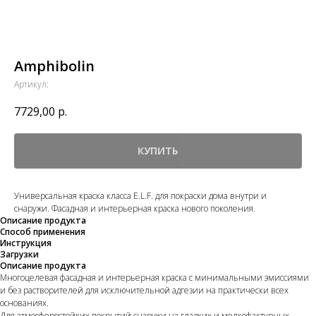
Amphibolin
Артикул:
7729,00
р.
КУПИТЬ
Универсальная краска класса E.L.F. для покраски дома внутри и
снаружи. Фасадная и интерьерная краска нового поколения.
Описание продукта
Способ применения
Инструкция
Загрузки
Описание продукта
Многоцелевая фасадная и интерьерная краска с минимальными эмиссиями
и без растворителей для исключительной адгезии на практически всех
основаниях.
Для атмосферостойких покрытий снаружи на гладких и мелкофактурных