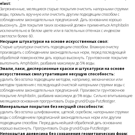
elast:
Загрязненные, мелящиеся старые покрытия очистить напорными струями
воды, промыть вручную или очистить другим подходящим способом с
соблюдением законодательных предписаний. Дать основанию хорошо
высохнуть. Для покрытия таких оснований должен применяться Amphibolin
исключительно в белом цвете или в пастельных оттенках с индексом
светлости более 60.
Несущие штукатурки на основе искусственных смол:
Старые штукатурки очистить подходящим способом. Влажную очистку
производить с соблюдением законодательных норм, перед последующей
обработкой поверхностям дать хорошо высохнуть. Грунтовочное покрытие
выполнить Amphibolin, разбавив максимум до 5% воды.
Эмали, лаки, дисперсионные краски и штукатурки на основе
искусственных смол утратившие несущую способность:
удалить без остатка подходящим методом, например, механически или
методом травления с последующей очисткой напорными струями воды с
соблюдением законодательных предписаний. Произвести грунтовочное
покрытие Amphibolin, разбавив максимум до 5% воды. Сильно впитывающие
мелящиеся основания прогрунтовать Dupa-grund/Dupa-Putzfestiger.
Минеральные покрытия без несущей способности:
удалить без остатка шлифованием, щеткой, скребком, напорными струями
воды с соблюдением предписаний законодательных норм или другим
подходящим способом. Перед дальнейшей обработкой дать основанию
хорошо высохнуть. Прогрунтовать Dupa-grund/Dupa-Putzfestiger.
Непокрытая древесина без сохранения геометрических форм: