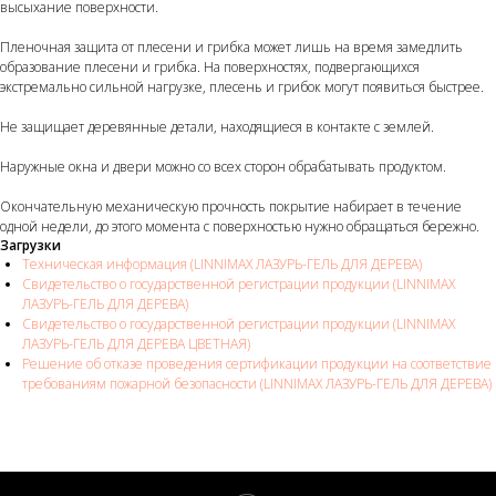
высыхание поверхности.
Пленочная защита от плесени и грибка может лишь на время замедлить
образование плесени и грибка. На поверхностях, подвергающихся
экстремально сильной нагрузке, плесень и грибок могут появиться быстрее.
Не защищает деревянные детали, находящиеся в контакте с землей.
Наружные окна и двери можно со всех сторон обрабатывать продуктом.
Окончательную механическую прочность покрытие набирает в течение
одной недели, до этого момента с поверхностью нужно обращаться бережно.
Загрузки
Техническая информация (LINNIMAX ЛАЗУРЬ-ГЕЛЬ ДЛЯ ДЕРЕВА)
Свидетельство о государственной регистрации продукции (LINNIMAX
ЛАЗУРЬ-ГЕЛЬ ДЛЯ ДЕРЕВА)
Свидетельство о государственной регистрации продукции (LINNIMAX
ЛАЗУРЬ-ГЕЛЬ ДЛЯ ДЕРЕВА ЦВЕТНАЯ)
Решение об отказе проведения сертификации продукции на соответствие
требованиям пожарной безопасности (LINNIMAX ЛАЗУРЬ-ГЕЛЬ ДЛЯ ДЕРЕВА)