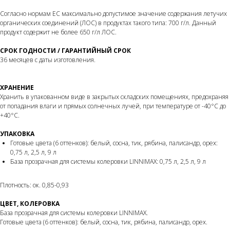
Согласно нормам ЕС максимально допустимое значение содержания летучих
органических соединений (ЛОС) в продуктах такого типа: 700 г/л. Данный
продукт содержит не более 650 г/л ЛОС.
СРОК ГОДНОСТИ / ГАРАНТИЙНЫЙ СРОК
36 месяцев с даты изготовления.
ХРАНЕНИЕ
Хранить в упакованном виде в закрытых складских помещениях, предохраняя
от попадания влаги и прямых солнечных лучей, при температуре от -40°С до
+40°С.
УПАКОВКА
Готовые цвета (6 оттенков): белый, сосна, тик, рябина, палисандр, орех:
0,75 л, 2,5 л, 9 л
База прозрачная для системы колеровки LINNIMAX: 0,75 л, 2,5 л, 9 л
Плотность: ок. 0,85-0,93
ЦВЕТ, КОЛЕРОВКА
База прозрачная для системы колеровки LINNIMAX.
Готовые цвета (6 оттенков): белый, сосна, тик, рябина, палисандр, орех.