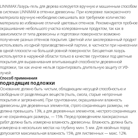
LINNIMAX Лазурь-гель для дерева колеруется вручную и машинным способом
в системах LINNIMAX в оттенки древесины. При колеровке лакокрасочного
материала вручную необходимо смешивать все требуемое количество
материала во избежание отличий цветовых оттенков. Рекомендуется пробное
окрашивание небольшого участка колерованным продуктом, так как в
зависимости от типа древесины и подготовки поверхности возможно
получение разных оттенков покрытия. Цветной или заколерованный продукт
использовать из одной производственной партии, в частности при нанесении
в одной плоскости на большой ровной поверхности. Бесцветная лазурь
используется в наружной области только в качестве грунтовки под цветные
покрытия для выравнивания впитывающей способности деревянной
подложки, так как иначе нельзя гарантировать длительную защиту от УФ-
лучей.
Способ применения
ПОДХОДЯЩИЕ ПОДЛОЖКИ
Основание должно быть чистым, обладающим несущей способностью и
свободным от разделяющих веществ (пыль, смола, старые непрочные
покрытия и загрязнения). При грунтовании, окрашивании влажность
древесины для деревянных элементов, строго сохраняющих размеры, не
должна превышать 13%, а для деревянных элементов, нестрого сохраняющих
и не сохраняющих размеры, — 15%. Перед проведением лакокрасочных
работ должна быть измерена влажность древесины. Влажность должна быть
измерена в нескольких местах на глубину мин. 5 мм. Для хвойных пород
допускается максимальная влажность 15%, для лиственных — макс. 12%.