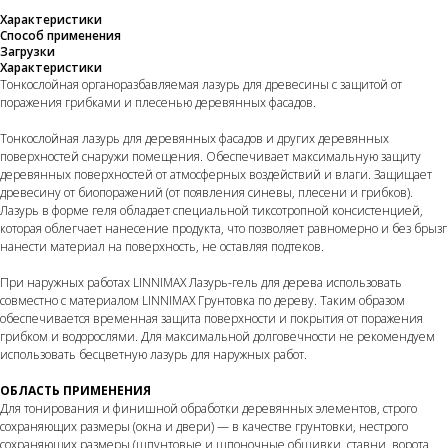
Характеристики
Способ применения
Загрузки
Характеристики
Тонкослойная органоразбавляемая лазурь для древесины с защитой от
поражения грибками и плесенью деревянных фасадов.
Тонкослойная лазурь для деревянных фасадов и других деревянных
поверхностей снаружи помещения. Обеспечивает максимальную защиту
деревянных поверхностей от атмосферных воздействий и влаги. Защищает
древесину от биопоражений (от появления синевы, плесени и грибков).
Лазурь в форме геля обладает специальной тиксотропной консистенцией,
которая облегчает нанесение продукта, что позволяет равномерно и без брызг
нанести материал на поверхность, не оставляя подтеков.
При наружных работах LINNIMAX Лазурь-гель для дерева использовать
совместно с материалом LINNIMAX Грунтовка по дереву. Таким образом
обеспечивается временная защита поверхности и покрытия от поражения
грибком и водорослями. Для максимальной долговечности не рекомендуем
использовать бесцветную лазурь для наружных работ.
ОБЛАСТЬ ПРИМЕНЕНИЯ
Для тонирования и финишной обработки деревянных элементов, строго
сохраняющих размеры (окна и двери) — в качестве грунтовки, нестрого
сохраняющих размеры (шпунтовые и шпоночные обшивки, ставни, ворота,