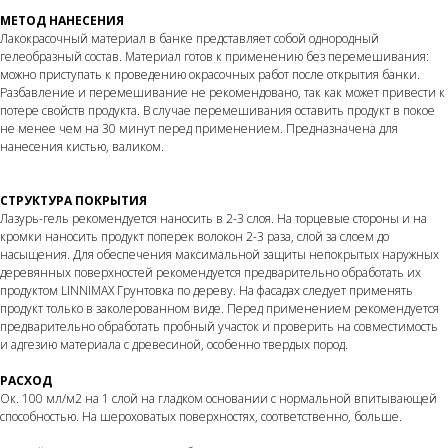
МЕТОД НАНЕСЕНИЯ
Лакокрасочный материал в банке представляет собой однородный
гелеобразный состав. Материал готов к применению без перемешивания:
можно приступать к проведению окрасочных работ после открытия банки.
Разбавление и перемешивание не рекомендовано, так как может привести к
потере свойств продукта. В случае перемешивания оставить продукт в покое
не менее чем на 30 минут перед применением. Предназначена для
нанесения кистью, валиком.
СТРУКТУРА ПОКРЫТИЯ
Лазурь-гель рекомендуется наносить в 2-3 слоя. На торцевые стороны и на
кромки наносить продукт поперек волокон 2-3 раза, слой за слоем до
насыщения. Для обеспечения максимальной защиты непокрытых наружных
деревянных поверхностей рекомендуется предварительно обработать их
продуктом LINNIMAX Грунтовка по дереву. На фасадах следует применять
продукт только в заколерованном виде. Перед применением рекомендуется
предварительно обработать пробный участок и проверить на совместимость
и адгезию материала с древесиной, особенно твердых пород.
РАСХОД
Ок. 100 мл/м2 на 1 слой на гладком основании с нормальной впитывающей
способностью. На шероховатых поверхностях, соответственно, больше.