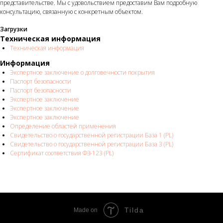
представительстве. Мы с удовольствием предоставим Вам подробную
консультацию, связанную с конкретным объектом.
Загрузки
Техническая информация
Техническая информация
Информация
Экспертное заключение о долговечности покрытия
Паспорт безопасности
Паспорт безопасности
Экспертное заключение
Экспертное заключение
Экспертное заключение
Определение областей применения
Свидетельство о государственной регистрации База 1 (PL)
Свидетельство о государственной регистрации База 3 (PL)
Сертификат соответствия ФЗ-123 (PL)
Tilda
Made on