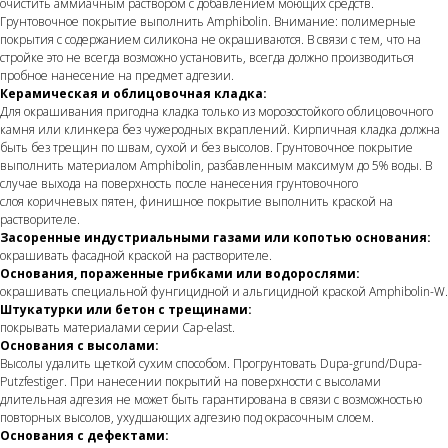
очистить аммиачным раствором с добавлением моющих средств.
Грунтовочное покрытие выполнить Amphibolin. Внимание: полимерные
покрытия с содержанием силикона не окрашиваются. В связи с тем, что на
стройке это не всегда возможно установить, всегда должно производиться
пробное нанесение на предмет адгезии.
Керамическая и облицовочная кладка:
Для окрашивания пригодна кладка только из морозостойкого облицовочного
камня или клинкера без чужеродных вкраплений. Кирпичная кладка должна
быть без трещин по швам, сухой и без высолов. Грунтовочное покрытие
выполнить материалом Amphibolin, разбавленным максимум до 5% воды. В
случае выхода на поверхность после нанесения грунтовочного
слоя коричневых пятен, финишное покрытие выполнить краской на
растворителе.
Засоренные индустриальными газами или копотью основания:
окрашивать фасадной краской на растворителе.
Основания, пораженные грибками или водорослями:
окрашивать специальной фунгицидной и альгицидной краской Amphibolin-W.
Штукатурки или бетон с трещинами:
покрывать материалами серии Cap-elast.
Основания с высолами:
Высолы удалить щеткой сухим способом. Прогрунтовать Dupa-grund/Dupa-
Putzfestiger. При нанесении покрытий на поверхности с высолами
длительная адгезия не может быть гарантирована в связи с возможностью
повторных высолов, ухудшающих адгезию под окрасочным слоем.
Основания с дефектами: