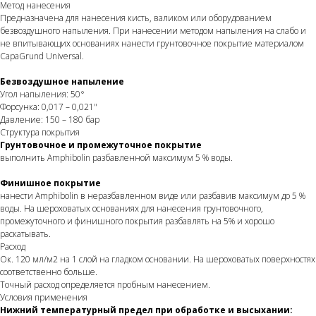
Метод нанесения
Предназначена для нанесения кисть, валиком или оборудованием
безвоздушного напыления. При нанесении методом напыления на слабо и
не впитывающих основаниях нанести грунтовочное покрытие материалом
CapaGrund Universal.
Безвоздушное напыление
Угол напыления: 50°
Форсунка: 0,017 – 0,021"
Давление: 150 – 180 бар
Структура покрытия
Грунтовочное и промежуточное покрытие
выполнить Amphibolin разбавленной максимум 5 % воды.
Финишное покрытие
нанести Amphibolin в неразбавленном виде или разбавив максимум до 5 %
воды. На шероховатых основаниях для нанесения грунтовочного,
промежуточного и финишного покрытия разбавлять на 5% и хорошо
раскатывать.
Расход
Ок. 120 мл/м2 на 1 слой на гладком основании. На шероховатых поверхностях
соответственно больше.
Точный расход определяется пробным нанесением.
Условия применения
Нижний температурный предел при обработке и высыхании: