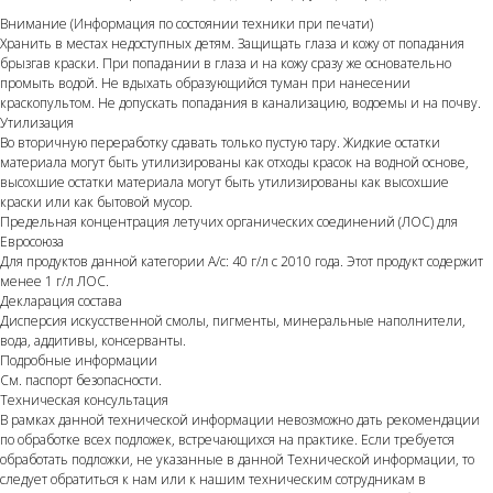
Внимание (Информация по состоянии техники при печати)
Хранить в местах недоступных детям. Защищать глаза и кожу от попадания
брызгав краски. При попадании в глаза и на кожу сразу же основательно
промыть водой. Не вдыхать образующийся туман при нанесении
краскопультом. Не допускать попадания в канализацию, водоемы и на почву.
Утилизация
Во вторичную переработку сдавать только пустую тару. Жидкие остатки
материала могут быть утилизированы как отходы красок на водной основе,
высохшие остатки материала могут быть утилизированы как высохшие
краски или как бытовой мусор.
Предельная концентрация летучих органических соединений (ЛОС) для
Евросоюза
Для продуктов данной категории A/с: 40 г/л с 2010 года. Этот продукт содержит
менее 1 г/л ЛОС.
Декларация состава
Дисперсия искусственной смолы, пигменты, минеральные наполнители,
вода, аддитивы, консерванты.
Подробные информации
См. паспорт безопасности.
Техническая консультация
В рамках данной технической информации невозможно дать рекомендации
по обработке всех подложек, встречающихся на практике. Если требуется
обработать подложки, не указанные в данной Технической информации, то
следует обратиться к нам или к нашим техническим сотрудникам в