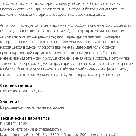
требуемое количество материала между собой во избежание отличий
цветовых оттенков. При покупке от 100 литров и более в одном оттенке
возможна поставка материала заводской колеровки под заказ.
Amphibolin колеруется также машинным способом в системе ColorExpress во
все популярные цветовые коллекции. Для предотвращения возможных
отклонений оттенков рекомендуется перед применением проверять
материал на точность соответствия требуемому тону. На основаниях
находящихся в одной плоскости применять материал только одной
производственной партии (см. номер партии на упаковке). Сочным
интенсивным оттенкам присуща ограниченная укрывистость. Поэтому при
таких оттенках рекомендуется предварительно наносить кроющее покрытие
на белой базе заколерованной в наиболее приближенный к финишному
пастельный оттенок. Возможно потребуется второе кроющее покрытие.
Степень глянца
Шелковисто-матовая, G2
Хранение
В прохладном месте, но не на морозе.
Технические параметры
По DIN EN 1062:
Влажное истирание (истираемость)
Класс 1 (высший) по DIN EN 13300: < 5 µм при 200 проходах щеткой.