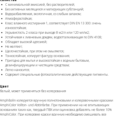
С минимальной эмиссией, без растворителей;
Без активных мелящихся и матирующих субстанций;
Водоразбавляемая, экологичная, со слабым запахом;
Атмосферостойкая;
Класс влажного исстирания 1, соответствует DIN EN 13 300: очень
износостойкая;
Укрывистость 2 класса при выходе 8 м2/л или 120 мл/м2;
Устойчивая к ливневым дождям, водоотталкивающая по DIN 4108;
Обладает высокой адгезией;
Не желтеет;
Щелочестойкая, при этом не омыляется;
Тонкослойная, копирует фактуру основания;
Пригодна для мытья и высокостойкая к водным бытовым,
дезинфицирующим и чистящим средствам;
Легко наносится;
Содержит специальные фотокаталитические действующие пигменты.
Цвет
белый, может применяться без колерования
Amphibolin колеруется вручную полнотоновыми и колеровочными красками
AmphiColor Vollton- und Abtönfarbe. При применении на не впитывающих
основаниях таких как, твердый ПВХ или оцинковка добавлять не более 10%
AmphiColor. При колеровке краски вручную необходимо смешивать все