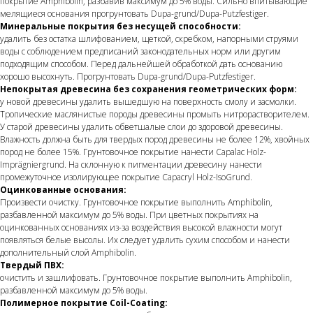
покрытие Amphibolin, разбавив максимум до 5% воды. Сильно впитывающие
мелящиеся основания прогрунтовать Dupa-grund/Dupa-Putzfestiger.
Минеральные покрытия без несущей способности:
удалить без остатка шлифованием, щеткой, скребком, напорными струями
воды с соблюдением предписаний законодательных норм или другим
подходящим способом. Перед дальнейшей обработкой дать основанию
хорошо высохнуть. Прогрунтовать Dupa-grund/Dupa-Putzfestiger.
Непокрытая древесина без сохранения геометрических форм:
у новой древесины удалить вышедшую на поверхность смолу и засмолки.
Тропические маслянистые породы древесины промыть нитрорастворителем.
У старой древесины удалить обветшалые слои до здоровой древесины.
Влажность должна быть для твердых пород древесины не более 12%, хвойных
пород не более 15%. Грунтовочное покрытие нанести Capalac Holz-
Imprägniergrund. На склонную к пигментации древесину нанести
промежуточное изолирующее покрытие Capacryl Holz-IsoGrund.
Оцинкованные основания:
Произвести очистку. Грунтовочное покрытие выполнить Amphibolin,
разбавленной максимум до 5% воды. При цветных покрытиях на
оцинкованных основаниях из-за воздействия высокой влажности могут
появляться белые высолы. Их следует удалить сухим способом и нанести
дополнительный слой Amphibolin.
Твердый ПВХ:
очистить и зашлифовать. Грунтовочное покрытие выполнить Amphibolin,
разбавленной максимум до 5% воды.
Полимерное покрытие Coil-Coating: