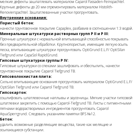
мелкие дефекты зашпатлевать материалом Caparol Fassaden-Feinspachtel.
Крупные дефекты до 20 мм отремонтировать материалом Histolith-
Renovierspachtel. Зашпатлеванные участки прогрунтовать.
Внутренние основания:
Пористый бетон:
нанести грунтовочное покрытие Capaplex, разбавив в соотношении 1:3 водой.
Минеральные штукатурки растворных групп P II и P III:
Прочные штукатурки с нормальной впитывающей способностью покрывать
без предварительной обработки. Крупнопористые, имеющие легкую осыпь
песка, впитывающие штукатурки прогрунтовать OptiGrund E.L.F/ OptiSilan
Tiefgrund или CapaSol RapidGrund.
Гипсовые штукатурки группы P IV:
Гипсовые штукатурки со спеками зашлифовать и обеспылить, нанести
грунтовочное покрытие Caparol Tiefgrund TB.
Гипсоволокнистая плита:
Сильно впитывающие основания прогрунтовать материалом OptiGrund E.L.F/
OptiSilan Tiefgrund или Caparol Tief­grund TB.
Гипсокартон:
сошлифовать шпатлевочные наплывы и заусеницы. Мягкие участки гипсовой
шпатлевки закрепить с помощью Caparol-Tiefgrund TB. Листы с пигментными
пятнами водорастворимых ингредиентов прогрунтовать Caparol
AquaSperrgrund. Следовать указаниям памятки BFS №12.
Бетон:
удалить возможные разделяющие вещества, такие как мелящие и
осыпающиеся субстанции.