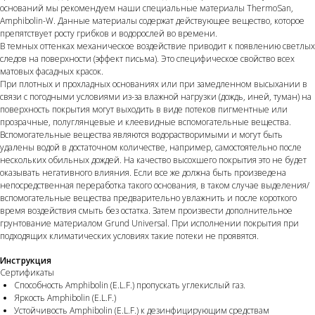
оснований мы рекомендуем наши специальные материалы ThermoSan,
Amphibolin-W. Данные материалы содержат действующее вещество, которое
препятствует росту грибков и водорослей во времени.
В темных оттенках механическое воздействие приводит к появлению светлых
следов на поверхности (эффект письма). Это специфическое свойство всех
матовых фасадных красок.
При плотных и прохладных основаниях или при замедленном высыхании в
связи с погодными условиями из-за влажной нагрузки (дождь, иней, туман) на
поверхность покрытия могут выходить в виде потеков пигментные или
прозрачные, полуглянцевые и клеевидные вспомогательные вещества.
Вспомогательные вещества являются водорастворимыми и могут быть
удалены водой в достаточном количестве, например, самостоятельно после
нескольких обильных дождей. На качество высохшего покрытия это не будет
оказывать негативного влияния. Если все же должна быть произведена
непосредственная переработка такого основания, в таком случае выделения/
вспомогательные вещества предварительно увлажнить и после короткого
время воздействия смыть без остатка. Затем произвести дополнительное
грунтование материалом Grund Universal. При исполнении покрытия при
подходящих климатических условиях такие потеки не проявятся.
Инструкция
Сертификаты
Способность Amphibolin (E.L.F.) пропускать углекислый газ.
Яркость Amphibolin (E.L.F.)
Устойчивость Amphibolin (E.L.F.) к дезинфицирующим средствам