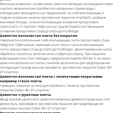
бетонные основания с отложениями грязи или мелящим осыпающимся слоем
очистить механическим способом или напорными струями воды с
соблюдением законодательных предписаний. На слабо впитывающие и
гладкие основания нанести грунтовочное покрытие Amphibolin, разбавив
максимум 5% воды. Сильно впитывающие основания прогрунтовать
OptiGrund E.L.F/ OptiSilan Tiefgrund или CapaSol RapidGrund. Мелящиеся
основания прогрунтовать Dupa-grund/Dupa-Putzfestiger.
Цементно-волокнистые плиты без покрытия:
поверхностно уплотненные слабо впитывающие листы прогрунтовать Dupa-
Haftgrund. Обветшалые, имеющие осыпь песка и сильно впитывающие
плиты прогрунтовать Dupa-grund/Dupa-Putzfestiger. Демонтированные плиты
обработать полностью, включая канты и обратную сторону. При покрытии
асбестоцементных плит соблюдать предписания памятки BFS №14. На новых
цементно-волокнистых плитах с высокой щелочностью для предотвращения
последующего выхода высолов произвести грунтовочное покрытие Disbon 481
EP-Uniprimer.
Цементно-волокнистые плиты с силикатными покрытиями,
например стекло-плиты:
проверить покрытие на несущую способность. Нанести грунтовочное
покрытие Disbon 481 EP-Uniprimer.
Цементно-стружечные плиты:
Ввиду высокой щелочности цементно-связанных древесно-стружечных плит
должно быть произведено грунтовочное покрытие для предотвращения
известковых высолов Disbon 481 EP-Uniprimer.
Несущие лакокрасочные покрытия: