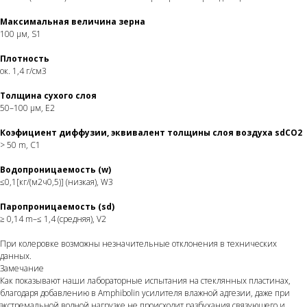
Максимальная величина зерна
100 µм, S1
Плотность
ок. 1,4 г/см3
Толщина сухого слоя
50–100 µм, E2
Коэфициент диффузии, эквивалент толщины слоя воздуха sdСО2
> 50 m, C1
Водопроницаемость (w)
≤0,1[кг/(м2ч0,5)] (низкая), W3
Паропроницаемость (sd)
≥ 0,14 m–≤ 1,4 (средняя), V2
При колеровке возможны незначительные отклонения в технических
данных.
Замечание
Как показывают наши лабораторные испытания на стеклянных пластинах,
благодаря добавлению в Amphibolin усилителя влажной адгезии, даже при
экстремальной водной нагрузке не происходит разбухания связующего и