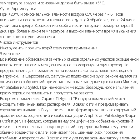
температура воздуха и основания должна быть выше +5°C.
Сушка/время сушки
При +20°C и относительной влажности воздуха 65% через 4 – 6 часов
высыхает на поверхности и готова к последующей обработке, после 24 часов
устойчива к дождю. Высыхает и способна нести нагрузки примерно через 3
дня. При более низкой температуре и высокой влажности время высыхания
соответственно увеличивается.
Чистка инструментов
Инструменты промыть водой сразу после применения.
Замечание
Во избежание образования заметных стыков отдельных участков окрашенной
поверхности наносить методом «мокрое по мокрому» за один проход. Не
предназначена для применения на горизонтальных основаниях с водной
нагрузкой. На шероховатых, фактурных подложках снаружи рекомендуется из
оптических соображений применять матовые фасадные краски типа Muresko,
AmphiSilan или Sylitol. При нанесении методом безвоздушного напыления
краску хорошо перемешать и пропустить через сито.
Во время применения Caparol-Tiefgrund TB внутри помещений может
исходить типичный запах растворителя. В связи с этим предусматривать
хорошую вентиляцию. В чувствительных сферах применять не содержащий
ароматических соединений и слабо пахнущий AmphiSilan-Putz­festiger/Dupa-
Putzfestiger. На фасадах, которые ввиду специфических объектных условий
или из-за естественных погодных условий подвержены большему нежели
обычно воздействию влаги возникает повышенный риск поражения
грибками и водорослями. В связи с этим для подверженных такому влиянию