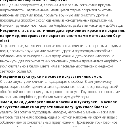
Глянцевым поверхностям, лаковым и эмалевым покрытиям придать
шероховатость. Загрязненные, мелящиеся старые покрытия очистить
напорными струями воды, промыть вручную или очистить другим
подходящим способом с соблюдением законодательных предписаний.
Нанести грунтовочное покрытие Amphibolin, разбавив максимум до 5% воды.
Несущие старые эластичные дисперсионные краски и покрытия,
например, поверхности покрытые системами материалов Cap-
elast:
Загрязненные, мелящиеся старые покрытия очистить напорными струями
воды, промыть вручную или очистить другим подходящим способом с
соблюдением законодательных предписаний. Дать основанию хорошо
высохнуть. Для покрытия таких оснований должен применяться Amphibolin
исключительно в белом цвете или в пастельных оттенках с индексом
светлости более 60.
Несущие штукатурки на основе искусственных смол:
Старые штукатурки очистить подходящим способом. Влажную очистку
производить с соблюдением законодательных норм, перед последующей
обработкой поверхностям дать хорошо высохнуть. Грунтовочное покрытие
выполнить Amphibolin, разбавив максимум до 5% воды.
Эмали, лаки, дисперсионные краски и штукатурки на основе
искусственных смол утратившие несущую способность:
удалить без остатка подходящим методом, например, механически или
методом травления с последующей очисткой напорными струями воды с
соблюдением законодательных предписаний. Произвести грунтовочное