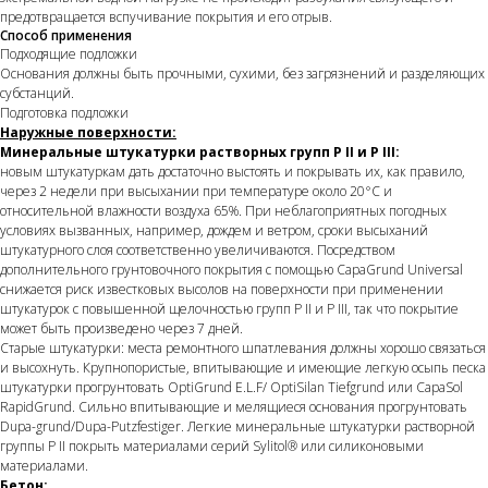
предотвращается вспучивание покрытия и его отрыв.
Способ применения
Подходящие подложки
Основания должны быть прочными, сухими, без загрязнений и разделяющих
субстанций.
Подготовка подложки
Наружные поверхности:
Минеральные штукатурки растворных групп P II и P III:
новым штукатуркам дать достаточно выстоять и покрывать их, как правило,
через 2 недели при высыхании при температуре около 20°C и
относительной влажности воздуха 65%. При неблагоприятных погодных
условиях вызванных, например, дождем и ветром, сроки высыханий
штукатурного слоя соответственно увеличиваются. Посредством
дополнительного грунтовочного покрытия с помощью CapaGrund Universal
снижается риск известковых высолов на поверхности при применении
штукатурок с повышенной щелочностью групп P II и P III, так что покрытие
может быть произведено через 7 дней.
Старые штукатурки: места ремонтного шпатлевания должны хорошо связаться
и высохнуть. Крупнопористые, впитывающие и имеющие легкую осыпь песка
штукатурки прогрунтовать OptiGrund E.L.F/ OptiSilan Tiefgrund или CapaSol
RapidGrund. Сильно впитывающие и мелящиеся основания прогрунтовать
Dupa-grund/Dupa-Putzfestiger. Легкие минеральные штукатурки растворной
группы P II покрыть материалами серий Sylitol® или силиконовыми
материалами.
Бетон: