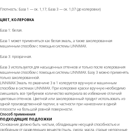
Плотность: База 1 — ок. 1,17; База 3 — ок. 1,07 (до колеровки)
ЦВЕТ, КОЛЕРОВКА
База 1: белая.
База 1 может применяться как белая эмаль, а также заколерованная
машинным способом с помощью системы LINNIMAX.
База 3: прозрачная.
База 3 используется для насыщенных оттенков и только после колерования
машинным способом с помощью системы LINNIMAX. Базу 3 можно применять
только заколерованной.
LINNIMAX Эмаль по ржавчине 3 в 1 колеруется вручную и машинным
способом в системах LINNIMAX. При колеровке краски вручную необходимо
смешивать все требуемое количество материала во избежание отличий
цветовых оттенков. Цветной или заколерованный продукт использовать из
одной производственной партии, в частности при нанесении в одной
плоскости на большой ровной поверхности.
Способ применения
ПОДХОДЯЩИЕ ПОДЛОЖКИ
Основание должно быть чистым, обладающим несущей способностью и
свободным от разделяющих веществ (пыль, смола, масла, старые непрочные