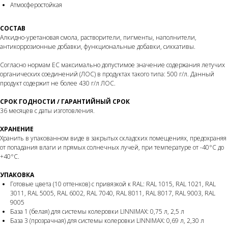
Атмосферостойкая
СОСТАВ
Алкидно-уретановая смола, растворители, пигменты, наполнители,
антикоррозионные добавки, функциональные добавки, сиккативы.
Согласно нормам ЕС максимально допустимое значение содержания летучих
органических соединений (ЛОС) в продуктах такого типа: 500 г/л. Данный
продукт содержит не более 430 г/л ЛОС.
СРОК ГОДНОСТИ / ГАРАНТИЙНЫЙ СРОК
36 месяцев с даты изготовления.
ХРАНЕНИЕ
Хранить в упакованном виде в закрытых складских помещениях, предохраняя
от попадания влаги и прямых солнечных лучей, при температуре от -40°С до
+40°С.
УПАКОВКА
Готовые цвета (10 оттенков) с привязкой к RAL: RAL 1015, RAL 1021, RAL
3011, RAL 5005, RAL 6002, RAL 7040, RAL 8011, RAL 8017, RAL 9003, RAL
9005
База 1 (белая) для системы колеровки LINNIMAX: 0,75 л, 2,5 л
База 3 (прозрачная) для системы колеровки LINNIMAX: 0,69 л, 2,30 л