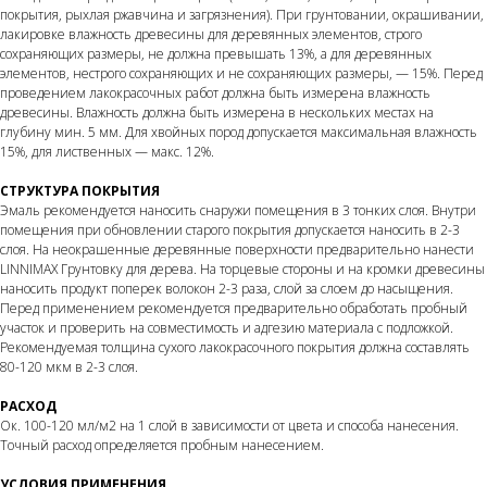
покрытия, рыхлая ржавчина и загрязнения). При грунтовании, окрашивании,
лакировке влажность древесины для деревянных элементов, строго
сохраняющих размеры, не должна превышать 13%, а для деревянных
элементов, нестрого сохраняющих и не сохраняющих размеры, — 15%. Перед
проведением лакокрасочных работ должна быть измерена влажность
древесины. Влажность должна быть измерена в нескольких местах на
глубину мин. 5 мм. Для хвойных пород допускается максимальная влажность
15%, для лиственных — макс. 12%.
СТРУКТУРА ПОКРЫТИЯ
Эмаль рекомендуется наносить снаружи помещения в 3 тонких слоя. Внутри
помещения при обновлении старого покрытия допускается наносить в 2-3
слоя. На неокрашенные деревянные поверхности предварительно нанести
LINNIMAX Грунтовку для дерева. На торцевые стороны и на кромки древесины
наносить продукт поперек волокон 2-3 раза, слой за слоем до насыщения.
Перед применением рекомендуется предварительно обработать пробный
участок и проверить на совместимость и адгезию материала с подложкой.
Рекомендуемая толщина сухого лакокрасочного покрытия должна составлять
80-120 мкм в 2-3 слоя.
РАСХОД
Ок. 100-120 мл/м2 на 1 слой в зависимости от цвета и способа нанесения.
Точный расход определяется пробным нанесением.
УСЛОВИЯ ПРИМЕНЕНИЯ