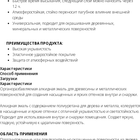
Быстрое время высыхания, следующий слой можно наносить через
12 ч.
Атмосферостойкая, стойко переносит пагубное влияние внешней
среды
Универсальная, подходит для окрашивания деревянных,
минеральных и металлических поверхностей
ПРЕИМУЩЕСТВА ПРОДУКТА:
Высокая укрывистость
Эластичное ударостойкое покрытие
Защита от атмосферных воздействий
Характеристики
Способ применения
Загрузки
Характеристики
Органоразбавляемая алкидная эмаль для древесины и металлических
поверхностей для создания насыщенных и ярких оттенков внутри и снаружи.
Алкидная эмаль с содержанием полиуретана для дерева и металла, колеруется
в насыщенные и яркие оттенки с отличной укрывистостью и светостойкостью.
Подходит для использования внутри и снаружи помещения. Создает яркую,
гладкую, устойчивую к царапинам поверхность.
ОБЛАСТЬ ПРИМЕНЕНИЯ
Прогрунтованные или предварительно окрашенные поверхности из дерева,