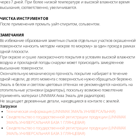
через 7 дней. При более низкой температуре и высокой влажности время
высыхания, соответственно, увеличивается.
ЧИСТКА ИНСТРУМЕНТОВ
После применения промыть уайт-спиритом, сольвентом.
ЗАМЕЧАНИЯ
Во избежание образования заметных стыков отдельных участков окрашенной
поверхности наносить методом «мокрое по мокрому» за один проход в рамках
одной плоскости.
При окраске и сушке лакокрасочного покрытия в условиях высокой влажности
воздуха и прохладной погоды снаружи может происходить замедленное
высыхание поверхности.
Окончательную механическую прочность покрытие набирает в течение
одной недели, до этого момента с поверхностью нужно обращаться бережно.
Эмаль в белом и светлом цветовых оттенках не рекомендуется наносить на
отопительные установки (радиаторы), поскольку возможно пожелтение
(применять материал LINNIMAX Аква Эмаль для радиаторов).
Не защищает деревянные детали, находящиеся в контакте с землей.
Загрузки
Техническая информация (LINNIMAX ЭМАЛЬ УНИВЕРСАЛЬНАЯ)
Свидетельство о государственной регистрации продукции (LINNIMAX
ЭМАЛЬ УНИВЕРСАЛЬНАЯ БАЗА 1 ГЛЯНЦЕВАЯ)
Свидетельство о государственной регистрации продукции (LINNIMAX
ЭМАЛЬ УНИВЕРСАЛЬНАЯ БАЗА 3 ГЛЯНЦЕВАЯ)