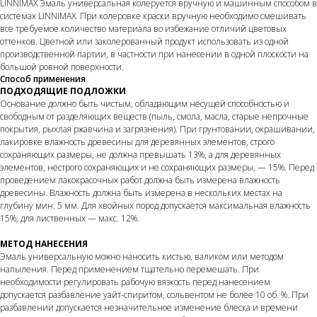
LINNIMAX Эмаль универсальная колеруется вручную и машинным способом в
системах LINNIMAX. При колеровке краски вручную необходимо смешивать
все требуемое количество материала во избежание отличий цветовых
оттенков. Цветной или заколерованный продукт использовать из одной
производственной партии, в частности при нанесении в одной плоскости на
большой ровной поверхности.
Способ применения
ПОДХОДЯЩИЕ ПОДЛОЖКИ
Основание должно быть чистым, обладающим несущей способностью и
свободным от разделяющих веществ (пыль, смола, масла, старые непрочные
покрытия, рыхлая ржавчина и загрязнения). При грунтовании, окрашивании,
лакировке влажность древесины для деревянных элементов, строго
сохраняющих размеры, не должна превышать 13%, а для деревянных
элементов, нестрого сохраняющих и не сохраняющих размеры, — 15%. Перед
проведением лакокрасочных работ должна быть измерена влажность
древесины. Влажность должна быть измерена в нескольких местах на
глубину мин. 5 мм. Для хвойных пород допускается максимальная влажность
15%, для лиственных — макс. 12%.
МЕТОД НАНЕСЕНИЯ
Эмаль универсальную можно наносить кистью, валиком или методом
напыления. Перед применением тщательно перемешать. При
необходимости регулировать рабочую вязкость перед нанесением
допускается разбавление уайт-спиритом, сольвентом не более 10 об. %. При
разбавлении допускается незначительное изменение блеска и времени