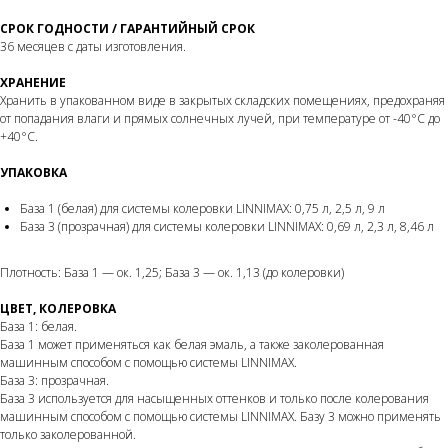
СРОК ГОДНОСТИ / ГАРАНТИЙНЫЙ СРОК
36 месяцев с даты изготовления.
ХРАНЕНИЕ
Хранить в упакованном виде в закрытых складских помещениях, предохраняя
от попадания влаги и прямых солнечных лучей, при температуре от -40°С до
+40°С.
УПАКОВКА
База 1 (белая) для системы колеровки LINNIMAX: 0,75 л, 2,5 л, 9 л
База 3 (прозрачная) для системы колеровки LINNIMAX: 0,69 л, 2,3 л, 8,46 л
Плотность: База 1 — ок. 1,25; База 3 — ок. 1,13 (до колеровки)
ЦВЕТ, КОЛЕРОВКА
База 1: белая.
База 1 может применяться как белая эмаль, а также заколерованная
машинным способом с помощью системы LINNIMAX.
База 3: прозрачная.
База 3 используется для насыщенных оттенков и только после колерования
машинным способом с помощью системы LINNIMAX. Базу 3 можно применять
только заколерованной.