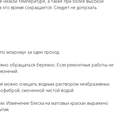
е низкой температуре, а также при более высокой
 это время сокращается. Следует не допускать
по мокрому» за один проход.
нужно обращаться бережно. Если ремонтные работы не
рязнений.
ытие можно очищать водным раствором неабразивных
офиброй, смоченной чистой водой.
том. Изменение блеска на матовых красках выражено
ытия.