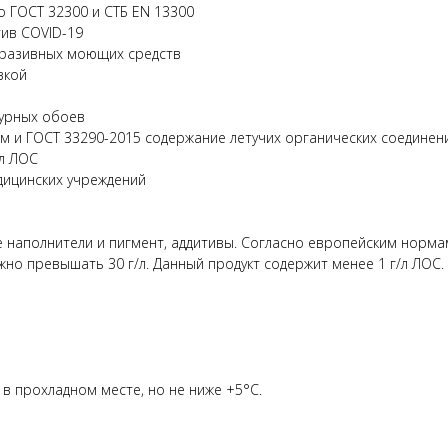
о ГОСТ 32300 и СТБ EN 13300
тив COVID-19
бразивных моющих средств
зкой
турных обоев
и ГОСТ 33290-2015 содержание летучих органических соединений 
/л ЛОС
дицинских учреждений
 наполнители и пигмент, аддитивы. Cогласно европейским норма
жно превышать 30 г/л. Данный продукт содержит менее 1 г/л ЛОС.
 в прохладном месте, но не ниже +5°C.