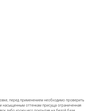
ровке, перед применением необходимо проверить
 и насыщенным оттенкам присуща ограниченная
вок либо кроющего покрытия на белой базе,