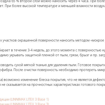
оздуха 65 % второй слой можно наносить через 4 часа. При боле
ет. При более высокой температуре и меньшей влажности воздуха
х участков окрашенной поверхности наносить методом «мокрое 
ирает в течение 3-4 недель, до этого момента с поверхностью 
мо укрывать защитной пленкой от пыли, грязи, брызг и пр. заг
роводить сухой мягкой тканью для удаления пыли. Готовое покр
офибра. После очистки поверхность необходимо протереть микр
ка) возможно изменение блеска покрытия, что не является дефек
я не сказывается на прочностных характеристиках готового покр
кции (LINNIMAX LITEX 3 Base 1)
кции (LINNIMAX LITEX 3 Base 3)