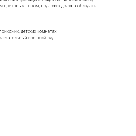
м цветовым тоном, подложка должна обладать
рихожих, детских комнатах
влекательный внешний вид