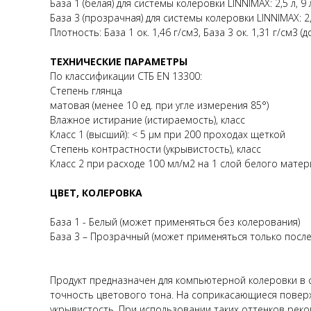
База 1 (белая) для системы колеровки LINNIMAX: 2,5 л, 9 
База 3 (прозрачная) для системы колеровки LINNIMAX: 2
Плотность: База 1 ок. 1,46 г/см3, База 3 ок. 1,31 г/см3 (
ТЕХНИЧЕСКИЕ ПАРАМЕТРЫ
По классификации СТБ EN 13300:
Степень глянца
матовая (менее 10 ед. при угле измерения 85°)
Влажное истирание (истираемость), класс
Класс 1 (высший): < 5 µм при 200 проходах щеткой
Степень контрастности (укрывистость), класс
Класс 2 при расходе 100 мл/м2 на 1 слой белого мате
ЦВЕТ, КОЛЕРОВКА
База 1 - Белый (может применяться без колерования)
База 3 – Прозрачный (может применяться только после
Продукт предназначен для компьютерной колеровки в
точность цветового тона. На соприкасающиеся повер
укрывистость. При использовании таких оттенков рек