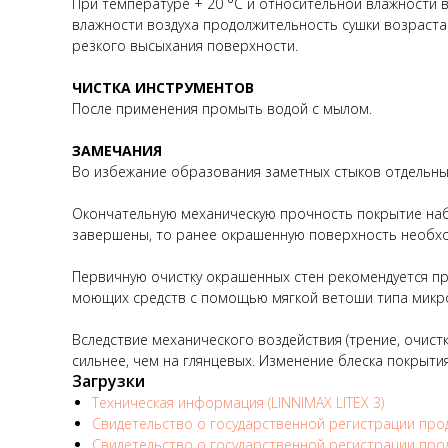
При температуре + 20 °C и относительной влажности в
влажности воздуха продолжительность сушки возраста
резкого высыхания поверхности.
ЧИСТКА ИНСТРУМЕНТОВ
После применения промыть водой с мылом.
ЗАМЕЧАНИЯ
Во избежание образования заметных стыков отдельны
Окончательную механическую прочность покрытие наб
завершены, то ранее окрашенную поверхность необходи
Первичную очистку окрашенных стен рекомендуется п
моющих средств с помощью мягкой ветоши типа микр
Вследствие механического воздействия (трение, очист
сильнее, чем на глянцевых. Изменение блеска покрыти
Загрузки
Техническая информация (LINNIMAX LITEX 3)
Свидетельство о государственной регистрации проду
Свидетельство о государственной регистрации проду