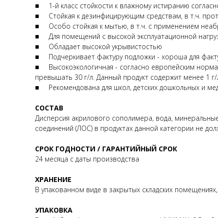
■ 1-й класс стойкости к влажному истиранию согласн
■ Стойкая к дезинфицирующим средствам, в т.ч. про
■ Особо стойкая к мытью, в т.ч. с применением неа
■ Для помещений с высокой эксплуатационной нагру
■ Обладает высокой укрывистостью
■ Подчеркивает фактуру подложки - хороша для фак
■ Высокоэкологичная - согласно европейским нормам 
превышать 30 г/л. Данный продукт содержит менее 1 г
■ Рекомендована для школ, детских дошкольных и ме
СОСТАВ
Дисперсия акрилового сополимера, вода, минеральные
соединений (ЛОС) в продуктах данной категории не дол
СРОК ГОДНОСТИ / ГАРАНТИЙНЫЙ СРОК
24 месяца с даты производства
ХРАНЕНИЕ
В упакованном виде в закрытых складских помещениях,
УПАКОВКА