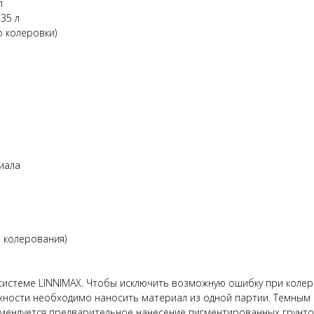
л
,35 л
до колеровки)
риала
 колерования)
 системе LINNIMAX. Чтобы исключить возможную ошибку при коле
хности необходимо наносить материал из одной партии. Темным
омендуется предварительное нанесение пигментированных грунто